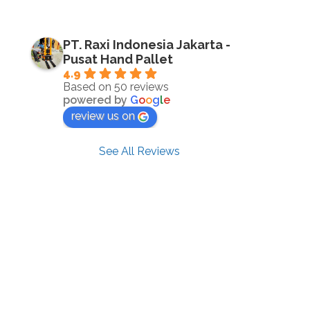
PT. Raxi Indonesia Jakarta -
Pusat Hand Pallet
4.9
Based on 50 reviews
powered by
G
o
o
g
l
e
review us on
See All Reviews