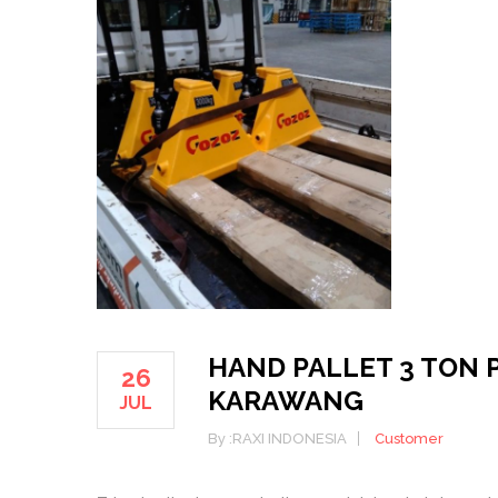
HAND PALLET 3 TON 
26
KARAWANG
JUL
By :
RAXI INDONESIA
Customer