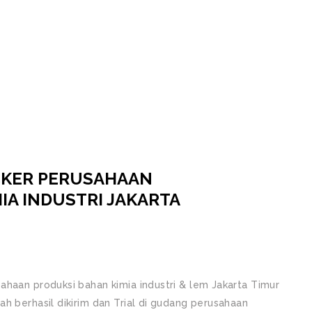
CKER PERUSAHAAN
IA INDUSTRI JAKARTA
ahaan produksi bahan kimia industri & lem Jakarta Timur
h berhasil dikirim dan Trial di gudang perusahaan