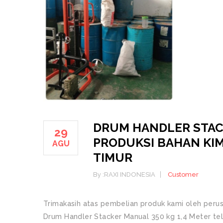
DRUM HANDLER STA
29
PRODUKSI BAHAN KIM
AGU
TIMUR
By :
RAXI INDONESIA
Customer
Trimakasih atas pembelian produk kami oleh perus
Drum Handler Stacker Manual 350 kg 1,4 Meter tela