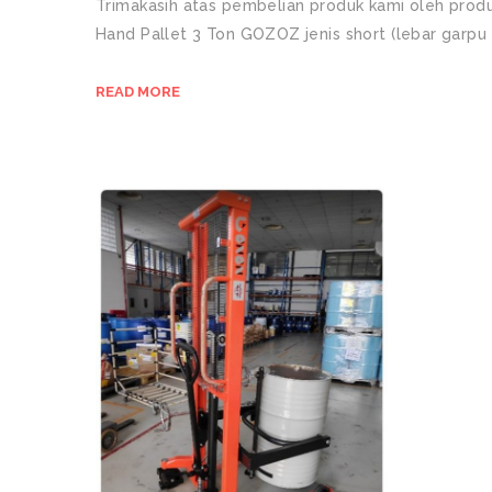
Trimakasih atas pembelian produk kami oleh prod
Hand Pallet 3 Ton GOZOZ jenis short (lebar garp
READ MORE