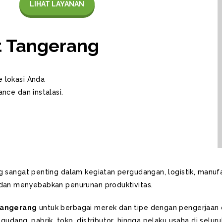
LIHAT LAYANAN
ft Tangerang
 lokasi Anda
nce dan instalasi.
g sangat penting dalam kegiatan pergudangan, logistik, manufa
t dan menyebabkan penurunan produktivitas.
 Tangerang
untuk berbagai merek dan tipe dengan pengerjaan 
gudang, pabrik, toko, distributor, hingga pelaku usaha di selu