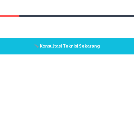
Konsultasi Teknisi Sekarang
A
s
K
s
F
p
b