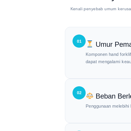
Kenali penyebab umum kerusak
01
Umur Pema
Komponen hand forklif
dapat mengalami keau
02
Beban Berl
Penggunaan melebihi k