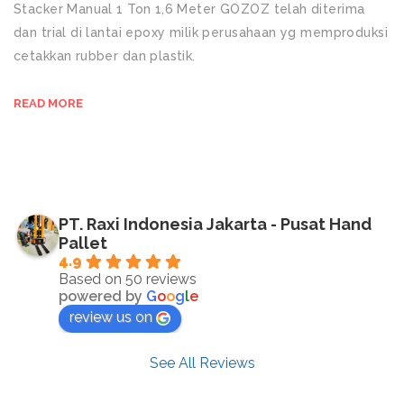
Stacker Manual 1 Ton 1,6 Meter GOZOZ telah diterima
dan trial di lantai epoxy milik perusahaan yg memproduksi
cetakkan rubber dan plastik.
READ MORE
PT. Raxi Indonesia Jakarta - Pusat Hand
Pallet
4.9
Based on 50 reviews
powered by
G
o
o
g
l
e
review us on
See All Reviews