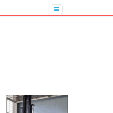
Hotline
- / 031 - 30008273
TAG:
HAND FORKLIFT
HOME