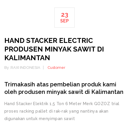
23
SEP
HAND STACKER ELECTRIC
PRODUSEN MINYAK SAWIT DI
KALIMANTAN
By :
RAXI INDONESIA
Customer
Trimakasih atas pembelian produk kami
oleh produsen minyak sawit di Kalimantan
Hand Stacker Elektrik 1,5 Ton 6 Meter Merk GOZOZ trial
proses racking pallet di rak-rak yang nantinya akan
digunakan untuk menyimpan sawit