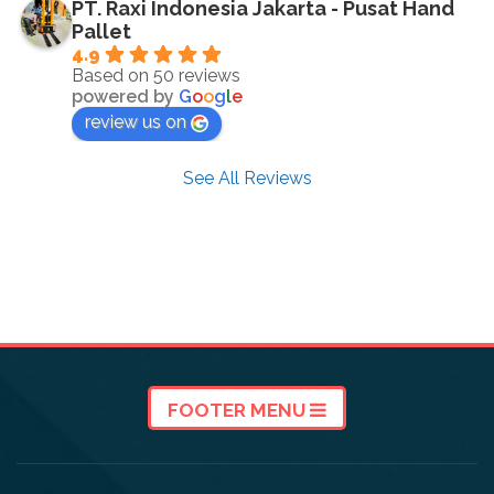
PT. Raxi Indonesia Jakarta - Pusat Hand
Pallet
4.9
Based on 50 reviews
powered by
G
o
o
g
l
e
review us on
See All Reviews
FOOTER MENU