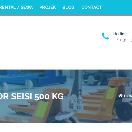
RENTAL / SEWA
PROJEK
BLOG
CONTACT
Hotline
- / 031 -
R SEISI 500 KG
HO