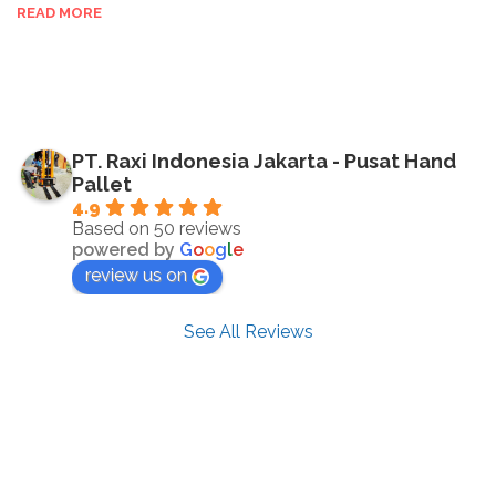
READ MORE
PT. Raxi Indonesia Jakarta - Pusat Hand
Pallet
4.9
Based on 50 reviews
powered by
G
o
o
g
l
e
review us on
See All Reviews