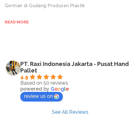
German di Gudang Produsen Plastik
READ MORE
PT. Raxi Indonesia Jakarta - Pusat Hand
Pallet
4.9
Based on 50 reviews
powered by
G
o
o
g
l
e
review us on
See All Reviews