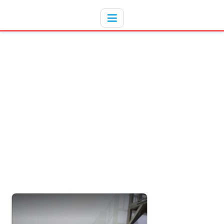
Hotline
- / 031 - 30008273
TAG:
RAXIINDONESIA
HOME