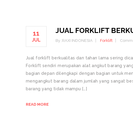
JUAL FORKLIFT BERK
11
JUL
By :
RAXI INDONESIA
Forklift
Comme
Jual forklift berkualitas dan tahan lama sering di
Forklift sendiri merupakan alat angkut barang ya
bagian depan dilengkapi dengan bagian untuk meng
mengangkut barang dalam jumlah yang sangat bes
barang yang tidak mampu […]
READ MORE