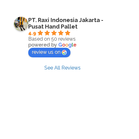
PT. Raxi Indonesia Jakarta -
Pusat Hand Pallet
4.9
Based on 50 reviews
powered by
G
o
o
g
l
e
review us on
See All Reviews