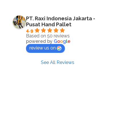
PT. Raxi Indonesia Jakarta -
Pusat Hand Pallet
4.9
Based on 50 reviews
powered by
G
o
o
g
l
e
review us on
See All Reviews