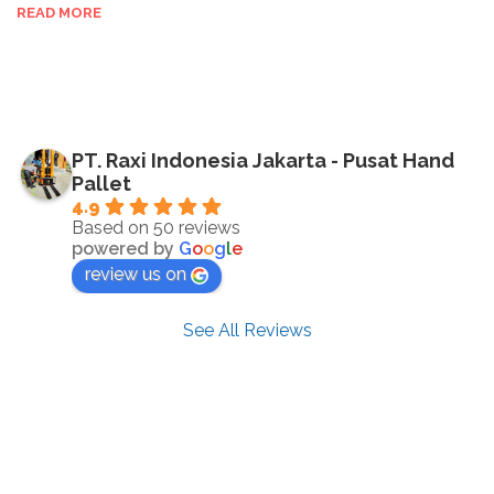
READ MORE
PT. Raxi Indonesia Jakarta - Pusat Hand
Pallet
4.9
Based on 50 reviews
powered by
G
o
o
g
l
e
review us on
See All Reviews