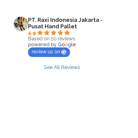
PT. Raxi Indonesia Jakarta -
Pusat Hand Pallet
4.9
Based on 50 reviews
powered by
G
o
o
g
l
e
review us on
See All Reviews