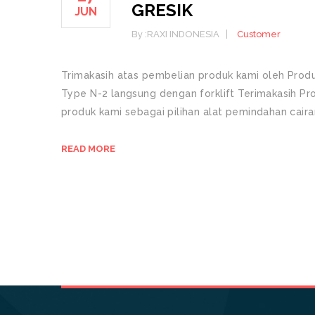
GRESIK
JUN
By :
RAXI INDONESIA
Customer
Trimakasih atas pembelian produk kami oleh Produ
Type N-2 langsung dengan forklift Terimakasih Pr
produk kami sebagai pilihan alat pemindahan cai
READ MORE