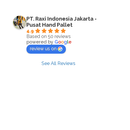
PT. Raxi Indonesia Jakarta -
Pusat Hand Pallet
4.9
Based on 50 reviews
powered by
G
o
o
g
l
e
review us on
See All Reviews