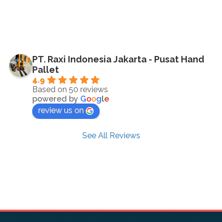
PT. Raxi Indonesia Jakarta - Pusat Hand
Pallet
4.9
Based on 50 reviews
powered by
G
o
o
g
l
e
review us on
See All Reviews