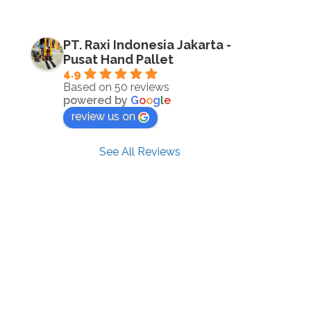
PT. Raxi Indonesia Jakarta -
Pusat Hand Pallet
4.9
Based on 50 reviews
powered by
G
o
o
g
l
e
review us on
See All Reviews