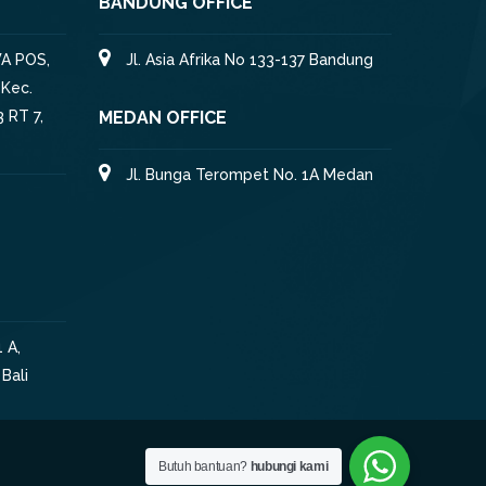
BANDUNG OFFICE
A POS,
Jl. Asia Afrika No 133-137 Bandung
 Kec.
 RT 7,
MEDAN OFFICE
Jl. Bunga Terompet No. 1A Medan
 A,
Bali
Butuh bantuan?
hubungi kami