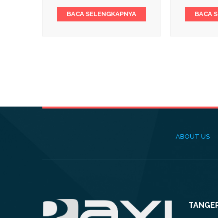
BACA SELENGKAPNYA
BACA 
ABOUT US
TANGE