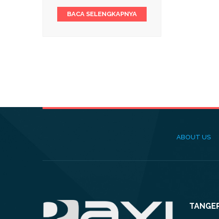
BACA SELENGKAPNYA
ABOUT US
TANGE