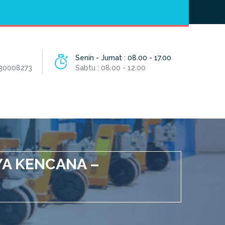
Hotline
- / 031 - 30008273
Senin - Jumat : 08.00 - 17.00
 30008273
Sabtu : 08.00 - 12.00
YA KENCANA –