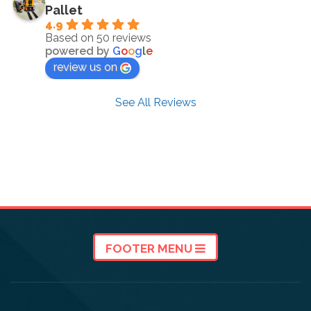
Pallet
4.9
Based on 50 reviews
powered by
G
o
o
g
l
e
review us on
See All Reviews
FOOTER MENU